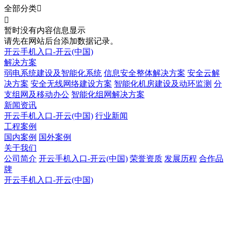
全部分类


暂时没有内容信息显示
请先在网站后台添加数据记录。
开云手机入口-开云(中国)
解决方案
弱电系统建设及智能化系统
信息安全整体解决方案
安全云解
决方案
安全无线网络建设方案
智能化机房建设及动环监测
分
支组网及移动办公
智能化组网解决方案
新闻资讯
开云手机入口-开云(中国)
行业新闻
工程案例
国内案例
国外案例
关于我们
公司简介
开云手机入口-开云(中国)
荣誉资质
发展历程
合作品
牌
开云手机入口-开云(中国)
开云手机入口-开云(中国)